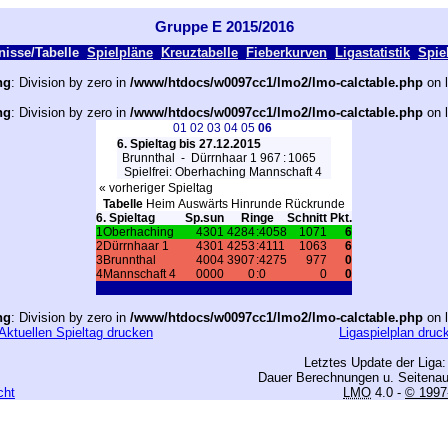
Gruppe E 2015/2016
isse/Tabelle
Spielpläne
Kreuztabelle
Fieberkurven
Ligastatistik
Spiel
ng
: Division by zero in
/www/htdocs/w0097cc1/lmo2/lmo-calctable.php
on 
ng
: Division by zero in
/www/htdocs/w0097cc1/lmo2/lmo-calctable.php
on 
01
02
03
04
05
06
6. Spieltag bis 27.12.2015
Brunnthal
-
Dürrnhaar 1
967
:
1065
Spielfrei:
Oberhaching
Mannschaft 4
« vorheriger Spieltag
Tabelle
Heim
Auswärts
Hinrunde
Rückrunde
6. Spieltag
Sp.
s
u
n
Ringe
Schnitt
Pkt.
1
Oberhaching
4
3
0
1
4284
:
4058
1071
6
2
Dürrnhaar 1
4
3
0
1
4253
:
4111
1063
6
3
Brunnthal
4
0
0
4
3907
:
4275
977
0
4
Mannschaft 4
0
0
0
0
0
:
0
0
0
ng
: Division by zero in
/www/htdocs/w0097cc1/lmo2/lmo-calctable.php
on 
Aktuellen Spieltag drucken
Ligaspielplan druc
Letztes Update der Liga:
Dauer Berechnungen u. Seitenau
cht
LMO
4.0 -
© 1997