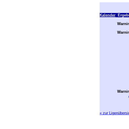
Kalender
Ergebn
Warni
Warni
Warni
« zur Ligenübersi