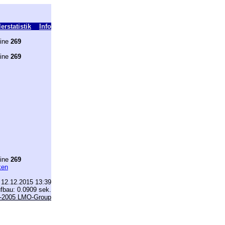
erstatistik
Info
line
269
line
269
line
269
ken
 12.12.2015 13:39
fbau: 0.0909 sek.
-2005 LMO-Group