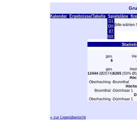
Gru
Kalender
Ergebnisse/Tabelle
Spielpläne
Kre
D1
Bitte wählen 
OH
BT
NIX
Statist
ges.
He
6
ges.
Hei
12444
(Ø2074)
6265
(50% Ø1
Höch
Oberhaching -
Brunnthal
Höchst
Brunnthal -
Dürrnhaar 1
D
Oberhaching -
Dürrnhaar 1
« zur Ligenübersicht