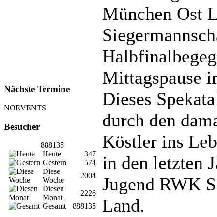
München Ost La
Siegermannscha
Halbfinalbegeg
Mittagspause i
Nächste Termine
Dieses Spekata
NOEVENTS
durch den dama
Besucher
Köstler ins Leb
888135
Heute
347
in den letzten
Gestern
574
Diese
2004
Jugend RWK Sa
Woche
Diesen
2226
Monat
Land.
Gesamt
888135